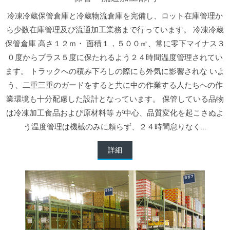
冷凍冷蔵保管倉庫と冷蔵物流倉庫を完備し、ロット在庫管理か
ら少数在庫管理及び流通加工業務まで行っています。 冷凍冷蔵
保管倉庫 高さ１２ｍ・ 面積１，５００㎡、常に零下マイナス３
０度からプラス５度に保たれるよう２４時間温度管理されてい
ます。 トラックへの積み下ろしの際にも外気に影響されな いよ
う、二重三重のガードをすると共に中の作業する人たちへの作
業環境も十分配慮した設計となっています。 保管している品物
は冷凍加工食品および原材料等 が中心、品質変化を起こさぬよ
う温度管理は機械のみに頼らず、２４時間怠りなく...
詳細